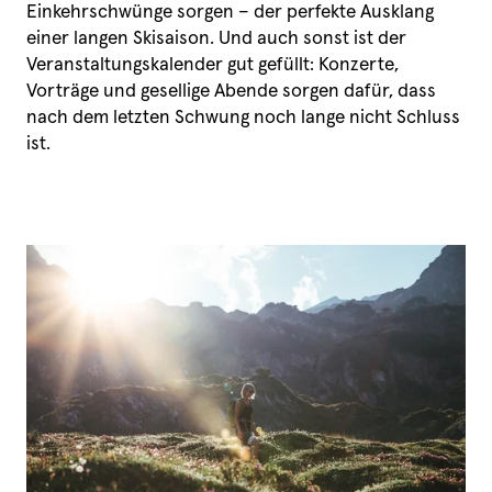
Einkehrschwünge sorgen – der perfekte Ausklang
Sommer in Lech
Kulinarik im Hotel
einer langen Skisaison. Und auch sonst ist der
Unsere Zimmer
Wellness
Veranstaltungskalender gut gefüllt: Konzerte,
Leistungen
Lieblingsbilder
Erlebnisse im Sommer
Vorträge und gesellige Abende sorgen dafür, dass
Pauschalen
News & Einblicke
Wandern
Restplätze
nach dem letzten Schwung noch lange nicht Schluss
Team
Mountainbiken
Urlaub mit Hund
ist.
Gutscheine
Die Lech Card
Anfragen
Social Media Highlights
Freizeittipps
Buchen
Kultur & Events
Anreise
Winter am Arlberg
Aktivitäten im Winter
Skifahren
Wintersport
Events