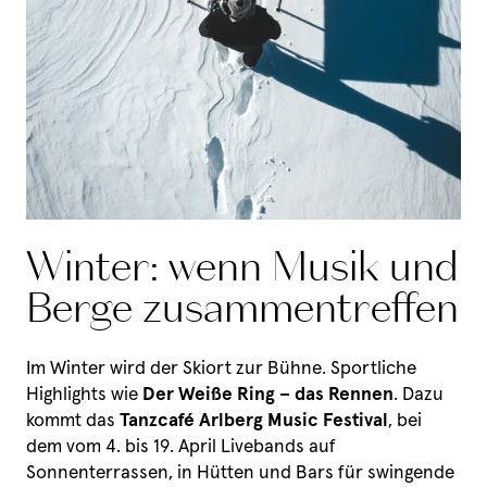
historische Fahrzeuge durch die Bergwelt – ein
Fest für Liebhaber klassischer Automobile.
Winter: wenn Musik und
Berge zusammentreffen
Im Winter wird der Skiort zur Bühne. Sportliche
Highlights wie
Der Weiße Ring – das Rennen
. Dazu
Unser Aurora
kommt das
Tanzcafé Arlberg Music Festival
, bei
dem vom 4. bis 19. April Livebands auf
Zimmer & Preise
Sonnenterrassen, in Hütten und Bars für swingende
Gastgeberfamilie