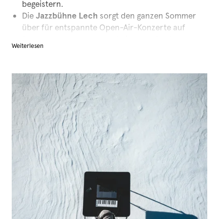
begeistern.
Die
Jazzbühne Lech
sorgt den ganzen Sommer
über für entspannte Open-Air-Konzerte auf
Sonnenterrassen – Jazz, Swing und Soul vor
Weiterlesen
alpiner Kulisse.
Das
Philosophicum Lech
widmet sich jedes Jahr
großen Fragen unserer Zeit – von Gesellschaft
über Ethik bis Zukunft. Renommierte Denker
treffen auf ein neugieriges Publikum, es wird
diskutiert, hinterfragt und inspiriert.
Beim
Impact Lech
kommen Wissenschaft,
Wirtschaft und Gesellschaft zusammen, um über
Nachhaltigkeit und Transformation zu sprechen.
Das
Fußballcamp im sport.park.lech
begeistert
Kinder und Jugendliche von ca. 5 bis 16 Jahren.
Training, Teamgeist und Bewegung – auch als
Ferienprogramm eine spannende Option für
junge Gäste.
Und bei der
Arlberg Classic Car Rally
rollen